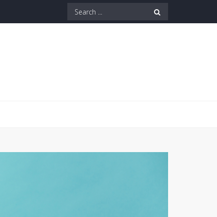
Search
for: