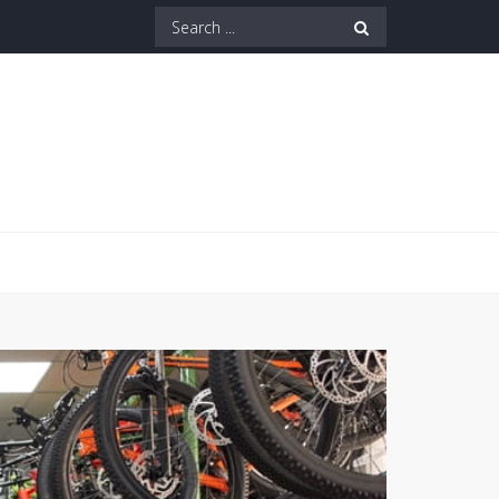
Search
for: