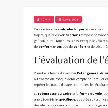
ADMIN
02/03/2026
L’acquisition d’un
vélo électrique
représente souv
trajets, quelques
vérifications
s’imposent avant de
goût du jour : il faut aussi s’assurer que le vélo 
de
performances
que de
confort
et de sécurité.
L’évaluation de l’
Prendre le temps d’examiner
l’état général du v
ou d’occasion, chaque détail compte pour rouler e
repérer les traces d’usure anormales, les éraflure
La
robustesse du cadre
et la
forme du vélo
joue
une
géométrie spécifique
, adaptée soit à un usa
des éléments essentiels offre donc plus de garant