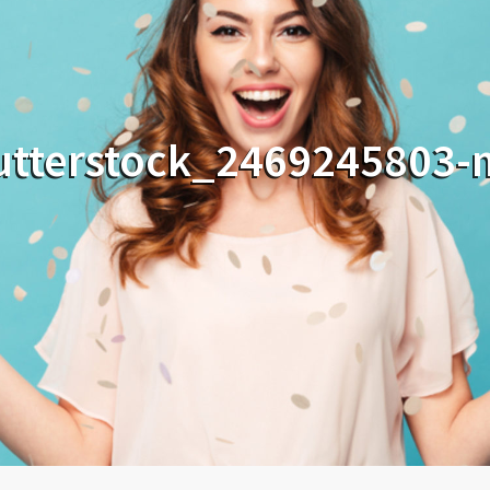
utterstock_2469245803-