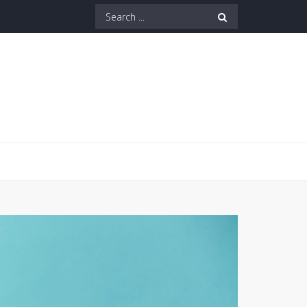
Search
for: