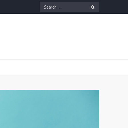
Search
for: