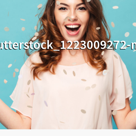
utterstock_1223009272-