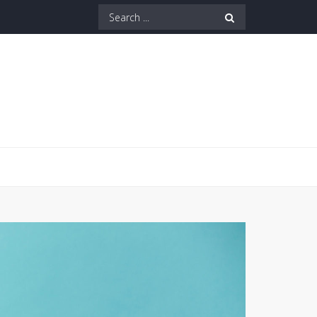
Search
for: