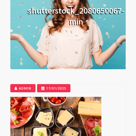
shutterstock_2080650067-
min
ADMIN
17/01/2025