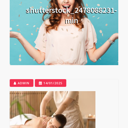
shutterstock_2478088231-
min
ADMIN
14/01/2025