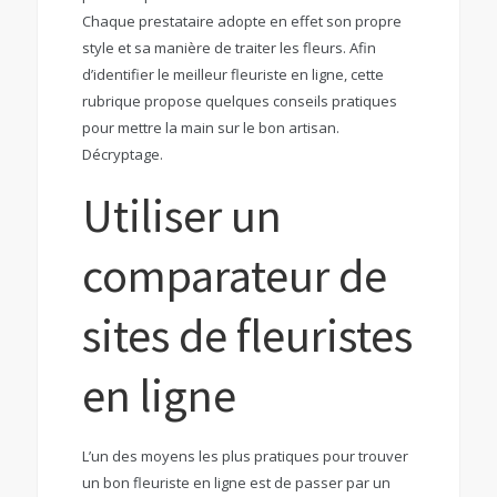
Chaque prestataire adopte en effet son propre
style et sa manière de traiter les fleurs. Afin
d’identifier le meilleur fleuriste en ligne, cette
rubrique propose quelques conseils pratiques
pour mettre la main sur le bon artisan.
Décryptage.
Utiliser un
comparateur de
sites de fleuristes
en ligne
L’un des moyens les plus pratiques pour trouver
un bon fleuriste en ligne est de passer par un