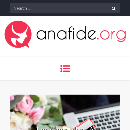
Skip
Search
to
for:
content
Ana fide
Les démarches à