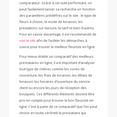
comparateur. Grâce à cet outil performant, on
peut facilement lancer sa recherche en fonction
des paramètres prédéfinis sur le site : le type de
fleurs à choisir, le mode de livraison, les
prestations sur mesure, le tarif et bien d’autres.
Pour en savoir davantage, il est recommandé de
voir le site
afin de faciliter les démarches à
suivre pour trouver le meilleur fleuriste en ligne.
Pour mieux établir un comparatif des meilleurs
prestataires en ligne, il est important d’analyser
tout type de critères comme les zones de
couverture, les frais de livraison, les délais de
livraison, les horaires d’ouverture du service
client ou encore les jours de réception des
bouquets. Ces différents éléments doivent être
pris en compte pour trouver le bon fleuriste en
ligne. C’est à partir de ce comparatif que l’on peut
choisir en toute sérénité le prestataire qui