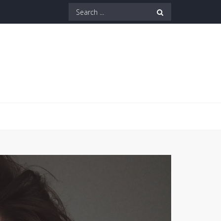
Search
for: