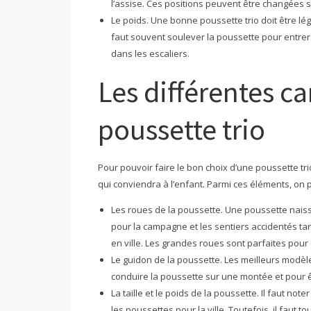
l’assise. Ces positions peuvent être changées se
Le poids. Une bonne poussette trio doit être lé
faut souvent soulever la poussette pour entre
dans les escaliers.
Les différentes ca
poussette trio
Pour pouvoir faire le bon choix d’une poussette tr
qui conviendra à l’enfant. Parmi ces éléments, on pe
Les roues de la poussette. Une poussette naiss
pour la campagne et les sentiers accidentés tand
en ville. Les grandes roues sont parfaites pour
Le guidon de la poussette. Les meilleurs modè
conduire la poussette sur une montée et pour
La taille et le poids de la poussette. Il faut no
les poussettes pour la ville. Toutefois, il faut 