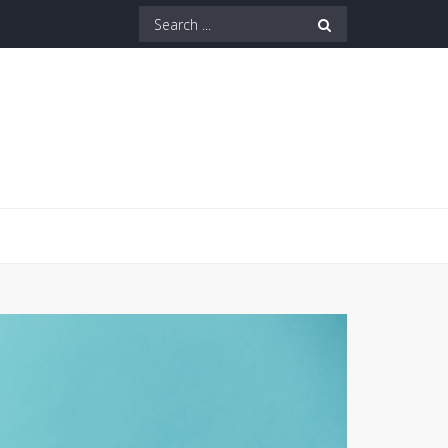
Search
for: