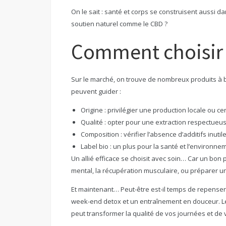
On le sait : santé et corps se construisent aussi d
soutien naturel comme le CBD ?
Comment choisir 
Sur le marché, on trouve de nombreux produits à ba
peuvent guider :
Origine : privilégier une production locale ou cer
Qualité : opter pour une extraction respectueus
Composition : vérifier l’absence d’additifs inutil
Label bio : un plus pour la santé et l’environne
Un allié efficace se choisit avec soin… Car un bon 
mental, la récupération musculaire, ou préparer un 
Et maintenant… Peut-être est-il temps de repenser
week-end detox et un entraînement en douceur. Le 
peut transformer la qualité de vos journées et de v