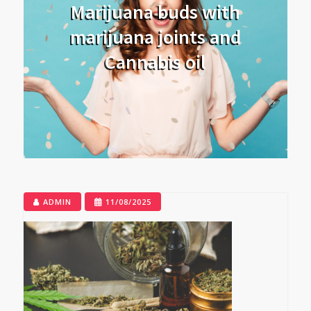
Marijuana buds with
marijuana joints and
Cannabis oil
ADMIN
11/08/2025